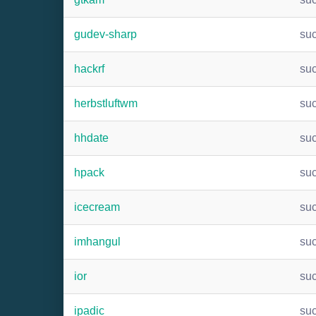
gudev-sharp
su
hackrf
su
herbstluftwm
su
hhdate
su
hpack
su
icecream
su
imhangul
su
ior
su
ipadic
su