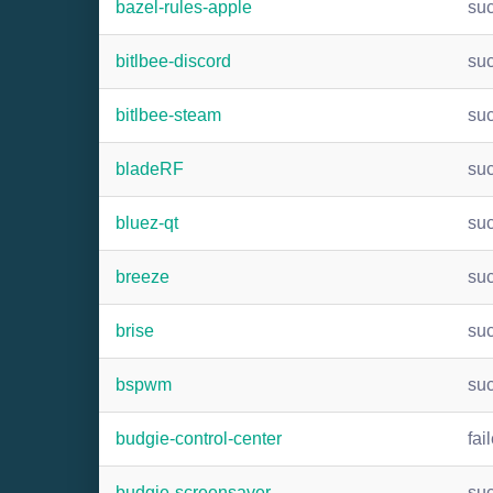
bazel-rules-apple
su
bitlbee-discord
su
bitlbee-steam
su
bladeRF
su
bluez-qt
su
breeze
su
brise
su
bspwm
su
budgie-control-center
fai
budgie-screensaver
su