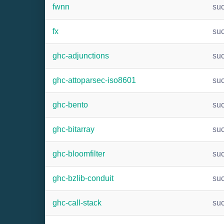
fwnn
su
fx
su
ghc-adjunctions
su
ghc-attoparsec-iso8601
su
ghc-bento
su
ghc-bitarray
su
ghc-bloomfilter
su
ghc-bzlib-conduit
su
ghc-call-stack
su