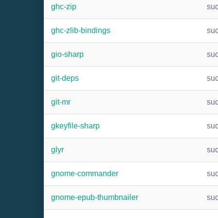
ghc-zip
su
ghc-zlib-bindings
su
gio-sharp
su
git-deps
su
git-mr
su
gkeyfile-sharp
su
glyr
su
gnome-commander
su
gnome-epub-thumbnailer
su