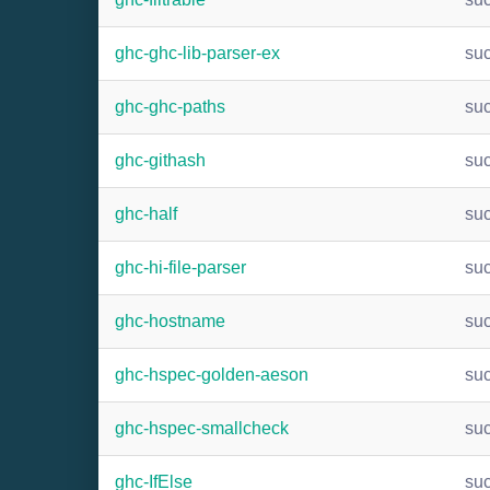
ghc-ghc-lib-parser-ex
su
ghc-ghc-paths
su
ghc-githash
su
ghc-half
su
ghc-hi-file-parser
su
ghc-hostname
su
ghc-hspec-golden-aeson
su
ghc-hspec-smallcheck
su
ghc-IfElse
su