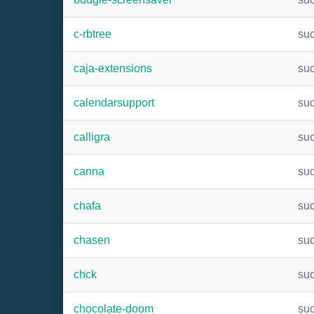
c-rbtree
su
caja-extensions
su
calendarsupport
su
calligra
su
canna
su
chafa
su
chasen
su
chck
su
chocolate-doom
su