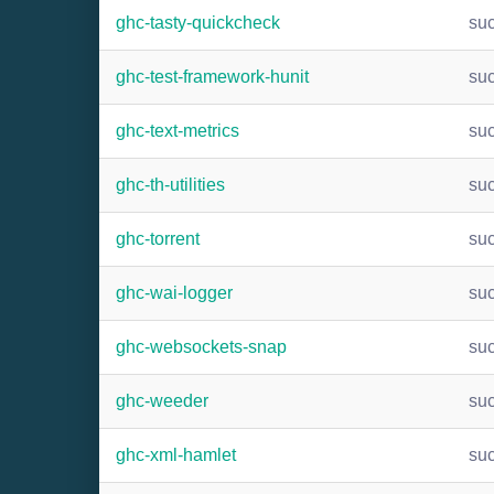
ghc-tasty-quickcheck
su
ghc-test-framework-hunit
su
ghc-text-metrics
su
ghc-th-utilities
su
ghc-torrent
su
ghc-wai-logger
su
ghc-websockets-snap
su
ghc-weeder
su
ghc-xml-hamlet
su