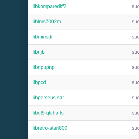
libkomparediff2
su
liblms7002m
su
libmirisdr
su
libnjb
su
libnpupnp
su
libpcd
su
libperseus-sdr
su
libqt5-qtcharts
su
libretro-atari800
su