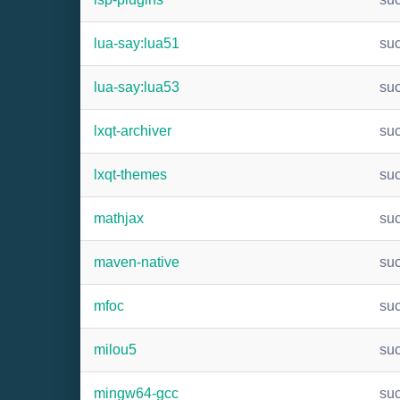
lua-say:lua51
su
lua-say:lua53
su
lxqt-archiver
su
lxqt-themes
su
mathjax
su
maven-native
su
mfoc
su
milou5
su
mingw64-gcc
su