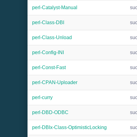
perl-Catalyst-Manual
su
perl-Class-DBI
su
perl-Class-Unload
su
perl-Config-INI
su
perl-Const-Fast
su
perl-CPAN-Uploader
su
perl-curry
su
perl-DBD-ODBC
su
perl-DBIx-Class-OptimisticLocking
su