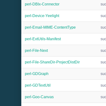
perl-DBIx-Connector
su
perl-Device-Yeelight
su
perl-Email-MIME-ContentType
su
perl-ExtUtils-Manifest
su
perl-File-Next
su
perl-File-ShareDir-ProjectDistDir
su
perl-GDGraph
su
perl-GDTextUtil
su
perl-Goo-Canvas
su