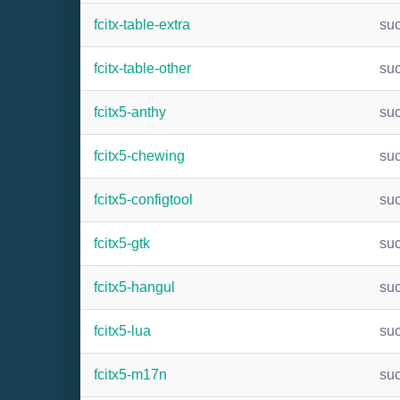
fcitx-table-extra
su
fcitx-table-other
su
fcitx5-anthy
su
fcitx5-chewing
su
fcitx5-configtool
su
fcitx5-gtk
su
fcitx5-hangul
su
fcitx5-lua
su
fcitx5-m17n
su