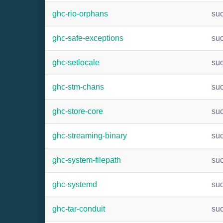
ghc-rio-orphans
su
ghc-safe-exceptions
su
ghc-setlocale
su
ghc-stm-chans
su
ghc-store-core
su
ghc-streaming-binary
su
ghc-system-filepath
su
ghc-systemd
su
ghc-tar-conduit
su