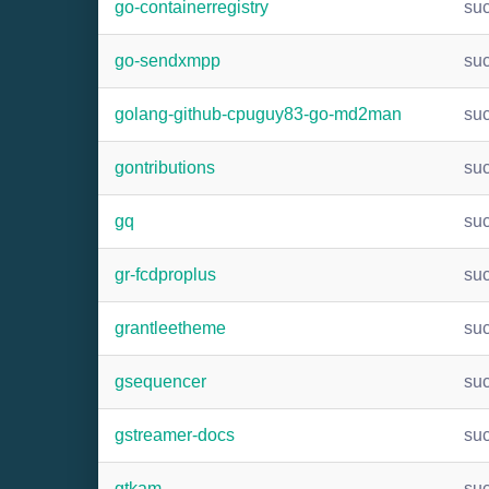
go-containerregistry
su
go-sendxmpp
su
golang-github-cpuguy83-go-md2man
su
gontributions
su
gq
su
gr-fcdproplus
su
grantleetheme
su
gsequencer
su
gstreamer-docs
su
gtkam
su