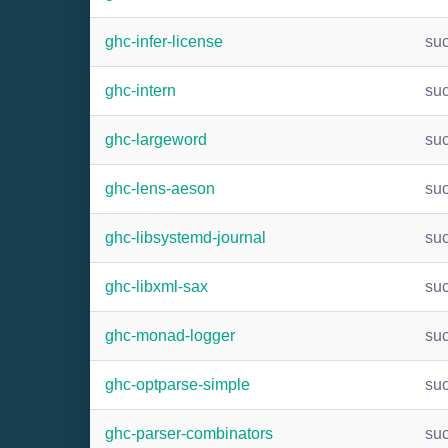
ghc-infer-license
su
ghc-intern
su
ghc-largeword
su
ghc-lens-aeson
su
ghc-libsystemd-journal
su
ghc-libxml-sax
su
ghc-monad-logger
su
ghc-optparse-simple
su
ghc-parser-combinators
su