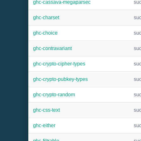
ghc-cassava-megaparsec
su
ghc-charset
su
ghc-choice
su
ghc-contravariant
su
ghc-crypto-cipher-types
su
ghc-crypto-pubkey-types
su
ghc-crypto-random
su
ghc-css-text
su
ghc-either
su
ghc-filtrable
su