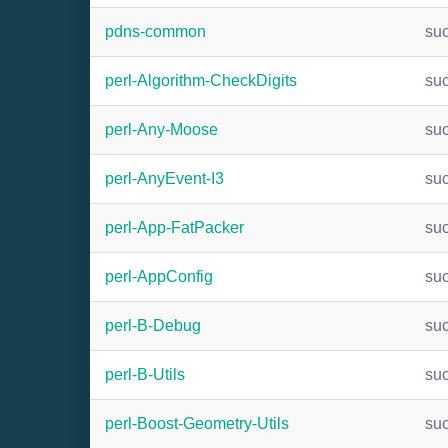
pdns-common
su
perl-Algorithm-CheckDigits
su
perl-Any-Moose
su
perl-AnyEvent-I3
su
perl-App-FatPacker
su
perl-AppConfig
su
perl-B-Debug
su
perl-B-Utils
su
perl-Boost-Geometry-Utils
su