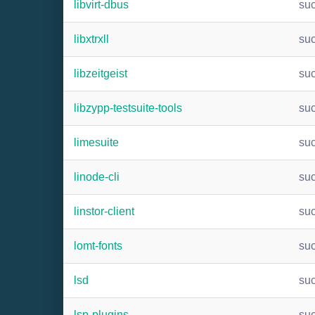
libvirt-dbus
su
libxtrxll
su
libzeitgeist
su
libzypp-testsuite-tools
su
limesuite
su
linode-cli
su
linstor-client
su
lomt-fonts
su
lsd
su
lsp-plugins
su