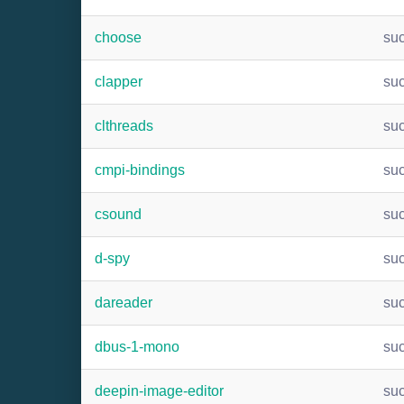
choose
su
clapper
su
clthreads
su
cmpi-bindings
su
csound
su
d-spy
su
dareader
su
dbus-1-mono
su
deepin-image-editor
su