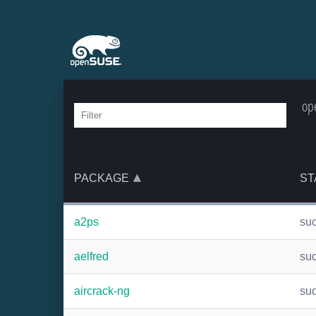
op
PACKAGE
ST
a2ps
su
aelfred
su
aircrack-ng
su