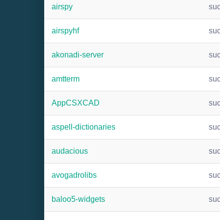
airspy
su
airspyhf
su
akonadi-server
su
amtterm
su
AppCSXCAD
su
aspell-dictionaries
su
audacious
su
avogadrolibs
su
baloo5-widgets
su