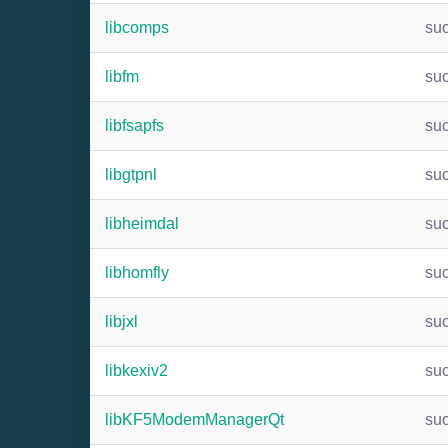
libcomps
su
libfm
su
libfsapfs
su
libgtpnl
su
libheimdal
su
libhomfly
su
libjxl
su
libkexiv2
su
libKF5ModemManagerQt
su