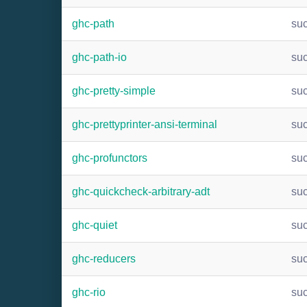
ghc-path
su
ghc-path-io
su
ghc-pretty-simple
su
ghc-prettyprinter-ansi-terminal
su
ghc-profunctors
su
ghc-quickcheck-arbitrary-adt
su
ghc-quiet
su
ghc-reducers
su
ghc-rio
su