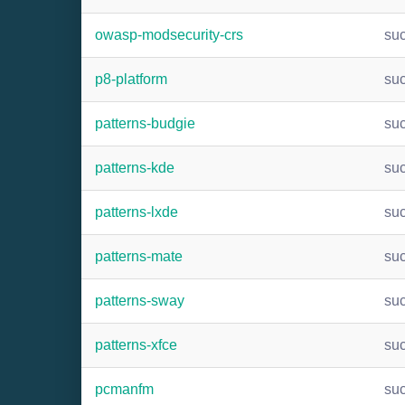
owasp-modsecurity-crs
su
p8-platform
su
patterns-budgie
su
patterns-kde
su
patterns-lxde
su
patterns-mate
su
patterns-sway
su
patterns-xfce
su
pcmanfm
su