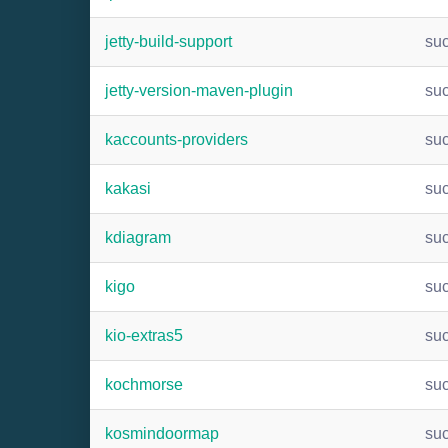
jetty-build-support
su
jetty-version-maven-plugin
su
kaccounts-providers
su
kakasi
su
kdiagram
su
kigo
su
kio-extras5
su
kochmorse
su
kosmindoormap
su