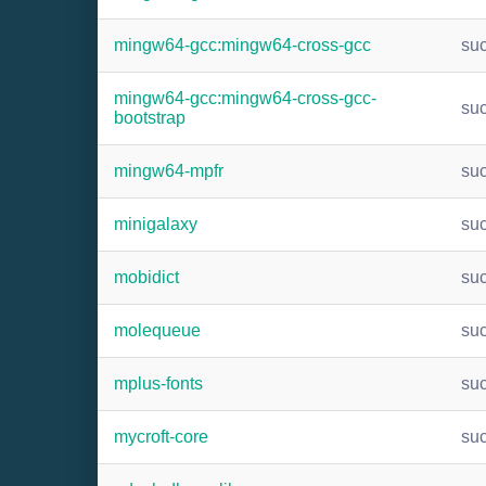
mingw64-gcc:mingw64-cross-gcc
su
mingw64-gcc:mingw64-cross-gcc-
su
bootstrap
mingw64-mpfr
su
minigalaxy
su
mobidict
su
molequeue
su
mplus-fonts
su
mycroft-core
su