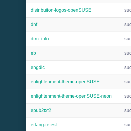
distribution-logos-openSUSE
su
dnf
su
drm_info
su
eb
su
engdic
su
enlightenment-theme-openSUSE
su
enlightenment-theme-openSUSE-neon
su
epub2txt2
su
erlang-retest
su