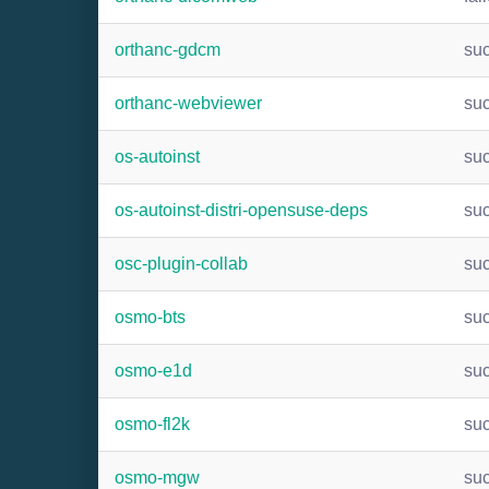
orthanc-gdcm
su
orthanc-webviewer
su
os-autoinst
su
os-autoinst-distri-opensuse-deps
su
osc-plugin-collab
su
osmo-bts
su
osmo-e1d
su
osmo-fl2k
su
osmo-mgw
su