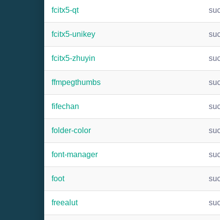
fcitx5-qt
su
fcitx5-unikey
su
fcitx5-zhuyin
su
ffmpegthumbs
su
fifechan
su
folder-color
su
font-manager
su
foot
su
freealut
su