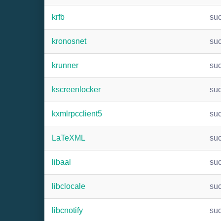
krfb
su
kronosnet
su
krunner
su
kscreenlocker
su
kxmlrpcclient5
su
LaTeXML
su
libaal
su
libclocale
su
libcnotify
su