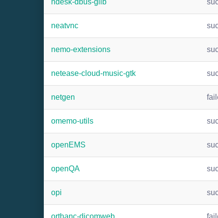
ndesk-dbus-glib
su
neatvnc
su
nemo-extensions
su
netease-cloud-music-gtk
su
netgen
fai
omemo-utils
su
openEMS
su
openQA
su
opi
su
orthanc-dicomweb
fai