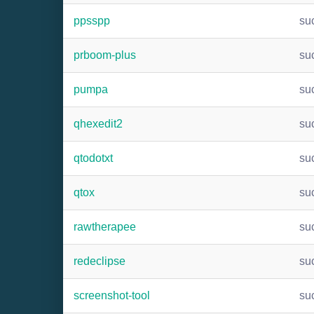
ppsspp
su
prboom-plus
su
pumpa
su
qhexedit2
su
qtodotxt
su
qtox
su
rawtherapee
su
redeclipse
su
screenshot-tool
su