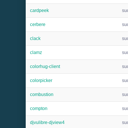
cardpeek
su
cerbere
su
clack
su
clamz
su
colorhug-client
su
colorpicker
su
combustion
su
compton
su
djvulibre-djview4
su