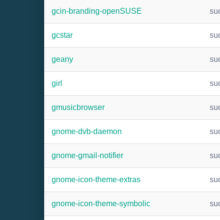
gcin-branding-openSUSE
su
gcstar
su
geany
su
girl
su
gmusicbrowser
su
gnome-dvb-daemon
su
gnome-gmail-notifier
su
gnome-icon-theme-extras
su
gnome-icon-theme-symbolic
su