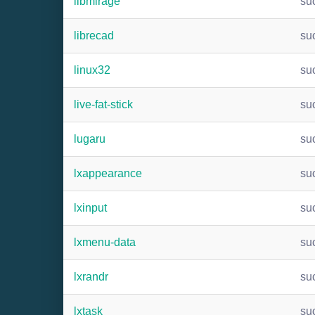
libmirage
su
librecad
su
linux32
su
live-fat-stick
su
lugaru
su
lxappearance
su
lxinput
su
lxmenu-data
su
lxrandr
su
lxtask
su