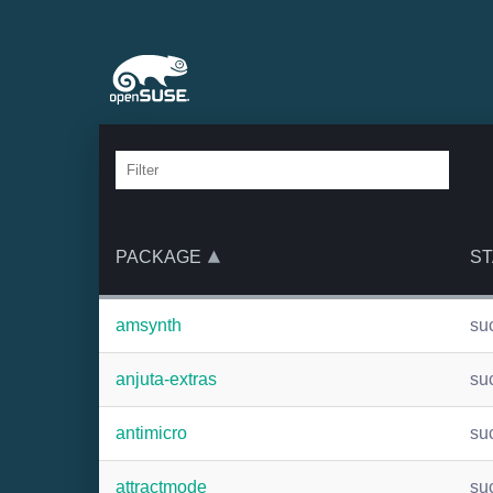
PACKAGE
ST
amsynth
su
anjuta-extras
su
antimicro
su
attractmode
su