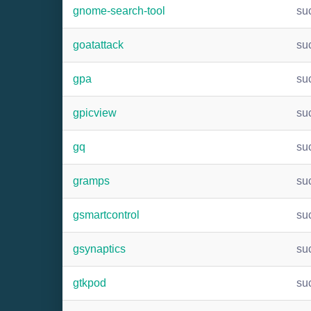
gnome-search-tool
su
goatattack
su
gpa
su
gpicview
su
gq
su
gramps
su
gsmartcontrol
su
gsynaptics
su
gtkpod
su