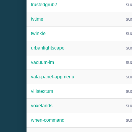
trustedgrub2
su
tvtime
su
twinkle
su
urbanlightscape
su
vacuum-im
su
vala-panel-appmenu
su
vilistextum
su
voxelands
su
when-command
su