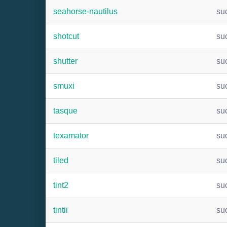
seahorse-nautilus
su
shotcut
su
shutter
su
smuxi
su
tasque
su
texamator
su
tiled
su
tint2
su
tintii
su