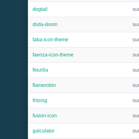
dogtail
su
dsda-doom
su
faba-icon-theme
su
faenza-icon-theme
su
filezilla
su
flamerobin
su
fritzing
su
fusion-icon
su
galculator
su