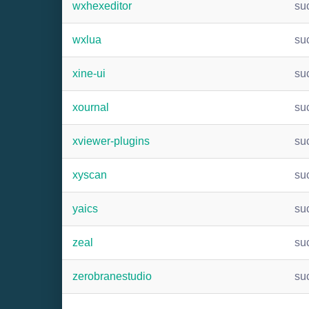
wxhexeditor
su
wxlua
su
xine-ui
su
xournal
su
xviewer-plugins
su
xyscan
su
yaics
su
zeal
su
zerobranestudio
su