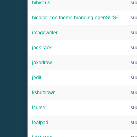
hibiscus
su
hicolor-icon-theme-branding-openSUSE
su
imagewriter
su
jack-rack
su
jaxodraw
su
jedit
su
kshutdown
su
lcurse
su
leafpad
su