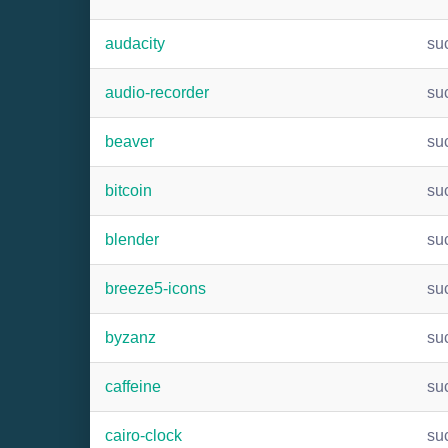
audacity
su
audio-recorder
su
beaver
su
bitcoin
su
blender
su
breeze5-icons
su
byzanz
su
caffeine
su
cairo-clock
su