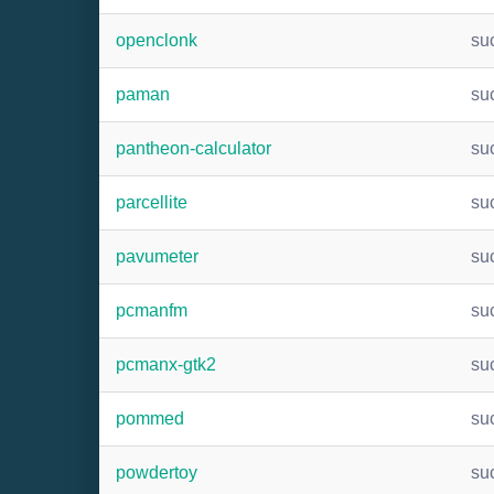
openclonk
su
paman
su
pantheon-calculator
su
parcellite
su
pavumeter
su
pcmanfm
su
pcmanx-gtk2
su
pommed
su
powdertoy
su