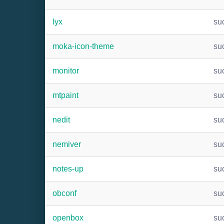
lyx
su
moka-icon-theme
su
monitor
su
mtpaint
su
nedit
su
nemiver
su
notes-up
su
obconf
su
openbox
su