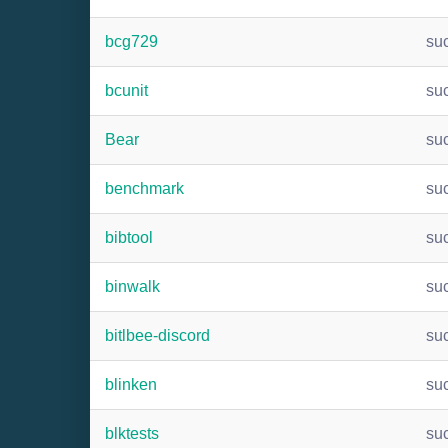
bcg729
su
bcunit
su
Bear
su
benchmark
su
bibtool
su
binwalk
su
bitlbee-discord
su
blinken
su
blktests
su