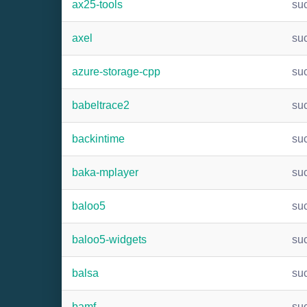
ax25-tools
su
axel
su
azure-storage-cpp
su
babeltrace2
su
backintime
su
baka-mplayer
su
baloo5
su
baloo5-widgets
su
balsa
su
bamf
su