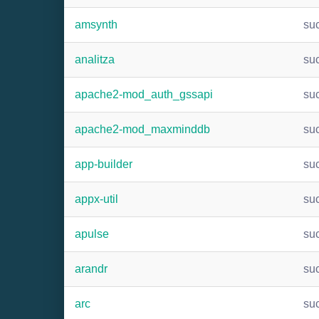
amsynth
su
analitza
su
apache2-mod_auth_gssapi
su
apache2-mod_maxminddb
su
app-builder
su
appx-util
su
apulse
su
arandr
su
arc
su