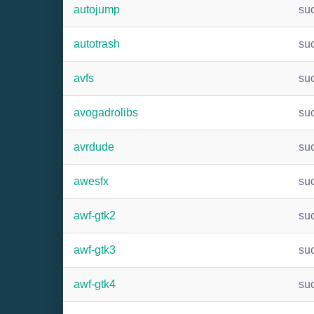
autojump
su
autotrash
su
avfs
su
avogadrolibs
su
avrdude
su
awesfx
su
awf-gtk2
su
awf-gtk3
su
awf-gtk4
su