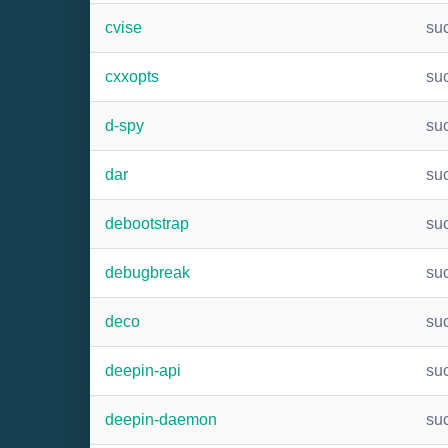
cvise
su
cxxopts
su
d-spy
su
dar
su
debootstrap
su
debugbreak
su
deco
su
deepin-api
su
deepin-daemon
su