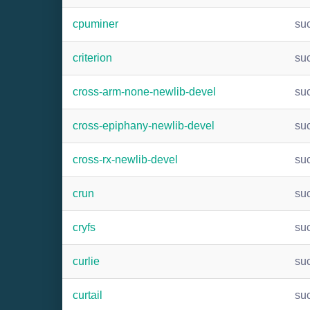
cpuminer
su
criterion
su
cross-arm-none-newlib-devel
su
cross-epiphany-newlib-devel
su
cross-rx-newlib-devel
su
crun
su
cryfs
su
curlie
su
curtail
su