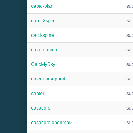
cabal-plan
su
cabal2spec
su
cacti-spine
su
caja-terminal
su
CalcMySky
su
calendarsupport
su
cantor
su
casacore
su
casacore:openmpi2
su