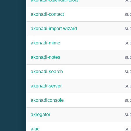
akonadi-contact
su
akonadi-import-wizard
su
akonadi-mime
su
akonadi-notes
su
akonadi-search
su
akonadi-server
su
akonadiconsole
su
akregator
su
alac
su