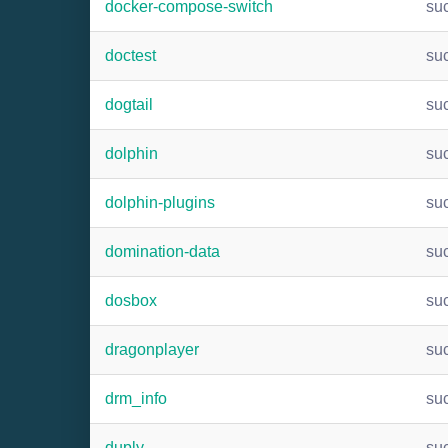
docker-compose-switch
su
doctest
su
dogtail
su
dolphin
su
dolphin-plugins
su
domination-data
su
dosbox
su
dragonplayer
su
drm_info
su
duply
su