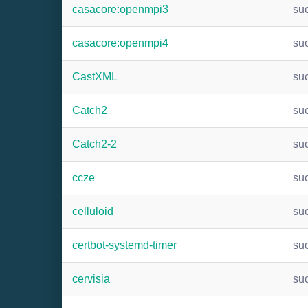
casacore:openmpi3
su
casacore:openmpi4
su
CastXML
su
Catch2
su
Catch2-2
su
ccze
su
celluloid
su
certbot-systemd-timer
su
cervisia
su