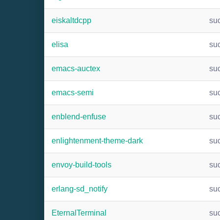
eiskaltdcpp
su
elisa
su
emacs-auctex
su
emacs-semi
su
enblend-enfuse
su
enlightenment-theme-dark
su
envoy-build-tools
su
erlang-sd_notify
su
EternalTerminal
su