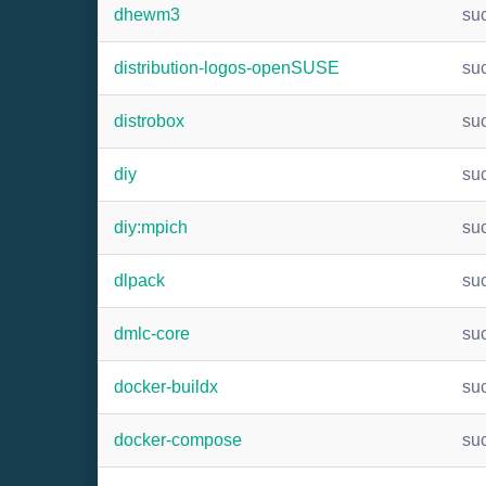
dhewm3
su
distribution-logos-openSUSE
su
distrobox
su
diy
su
diy:mpich
su
dlpack
su
dmlc-core
su
docker-buildx
su
docker-compose
su