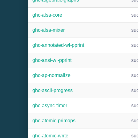
ghc-alsa-core
su
ghc-alsa-mixer
su
ghc-annotated-wl-pprint
su
ghc-ansi-wl-pprint
su
ghc-ap-normalize
su
ghc-ascii-progress
su
ghc-async-timer
su
ghc-atomic-primops
su
ghc-atomic-write
su