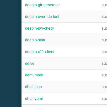
deepin-gir-generator
su
deepin-override-tool
su
deepin-pw-check
su
deepin-start
su
deepin-x11-client
su
delve
su
demumble
su
dhall-json
su
dhall-yaml
su