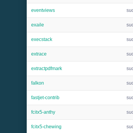
eventviews
su
exaile
su
execstack
su
extrace
su
extractpdfmark
su
falkon
su
fastjet-contrib
su
fcitx5-anthy
su
fcitx5-chewing
su