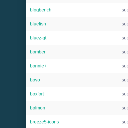
blogbench
su
bluefish
su
bluez-qt
su
bomber
su
bonnie++
su
bovo
su
boxfort
su
bpfmon
su
breeze5-icons
su