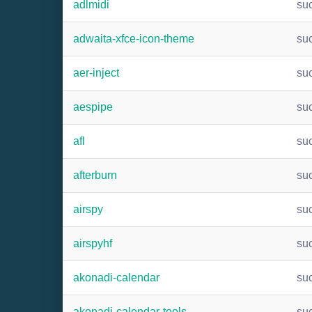
adlmidi
su
adwaita-xfce-icon-theme
su
aer-inject
su
aespipe
su
afl
su
afterburn
su
airspy
su
airspyhf
su
akonadi-calendar
su
akonadi-calendar-tools
su