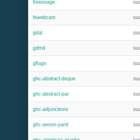
freeimage
su
fswebcam
su
gdal
su
gdmd
su
gflags
su
ghc-abstract-deque
su
ghc-abstract-par
su
ghc-adjunctions
su
ghc-aeson-yaml
su
ghc-algebraic-graphs
su