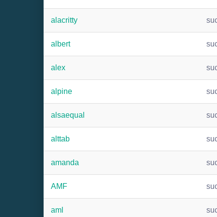
alacritty
su
albert
su
alex
su
alpine
su
alsaequal
su
alttab
su
amanda
su
AMF
su
aml
su