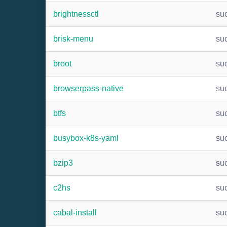
brightnessctl
su
brisk-menu
su
broot
su
browserpass-native
su
btfs
su
busybox-k8s-yaml
su
bzip3
su
c2hs
su
cabal-install
su