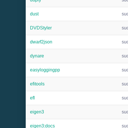
dust
su
DVDStyler
su
dwarf2json
su
dynare
su
easyloggingpp
su
efitools
su
efl
su
eigen3
su
eigen3:docs
su