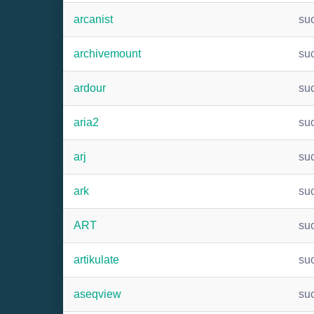
arcanist
su
archivemount
su
ardour
su
aria2
su
arj
su
ark
su
ART
su
artikulate
su
aseqview
su