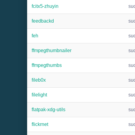
fcitx5-zhuyin
su
feedbackd
su
feh
su
ffmpegthumbnailer
su
ffmpegthumbs
su
fileb0x
su
filelight
su
flatpak-xdg-utils
su
flickrnet
su