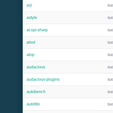
asl
su
astyle
su
at-spi-sharp
su
atool
su
atop
su
audacious
su
audacious-plugins
su
autobench
su
autofdo
su