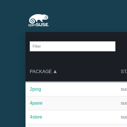
PACKAGE
ST
2ping
su
4pane
su
4store
su