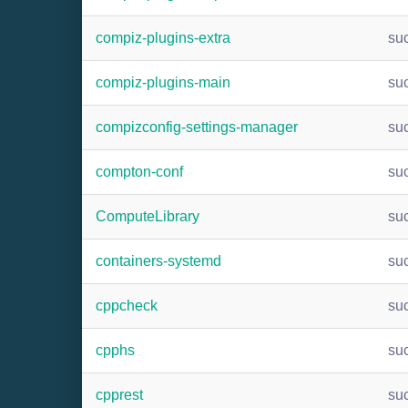
compiz-plugins-extra
su
compiz-plugins-main
su
compizconfig-settings-manager
su
compton-conf
su
ComputeLibrary
su
containers-systemd
su
cppcheck
su
cpphs
su
cpprest
su