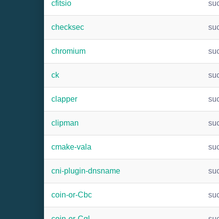
cfitsio
su
checksec
su
chromium
su
ck
su
clapper
su
clipman
su
cmake-vala
su
cni-plugin-dnsname
su
coin-or-Cbc
su
coin-or-Cgl
su