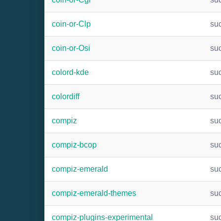
coin-or-Clp
su
coin-or-Osi
su
colord-kde
su
colordiff
su
compiz
su
compiz-bcop
su
compiz-emerald
su
compiz-emerald-themes
su
compiz-plugins-experimental
su