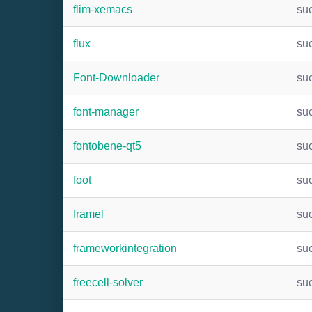
flim-xemacs
su
flux
su
Font-Downloader
su
font-manager
su
fontobene-qt5
su
foot
su
framel
su
frameworkintegration
su
freecell-solver
su