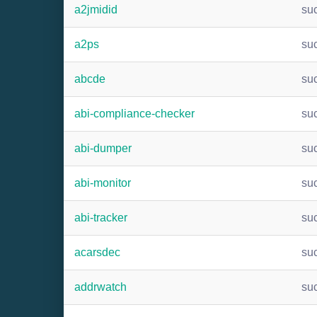
a2jmidid
su
a2ps
su
abcde
su
abi-compliance-checker
su
abi-dumper
su
abi-monitor
su
abi-tracker
su
acarsdec
su
addrwatch
su