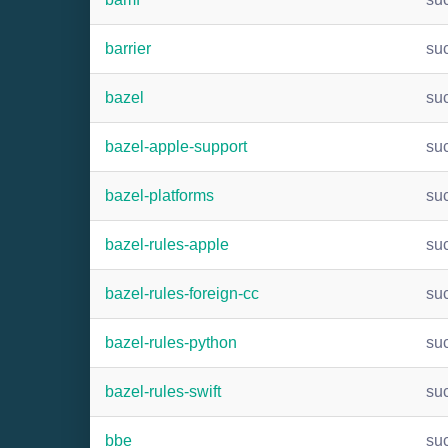
barrier
su
bazel
su
bazel-apple-support
su
bazel-platforms
su
bazel-rules-apple
su
bazel-rules-foreign-cc
su
bazel-rules-python
su
bazel-rules-swift
su
bbe
su