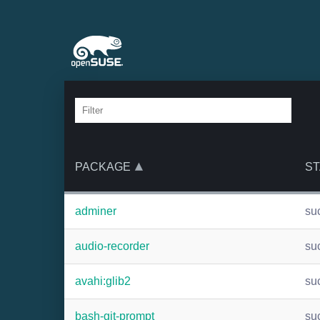
PACKAGE
ST
adminer
su
audio-recorder
su
avahi:glib2
su
bash-git-prompt
su