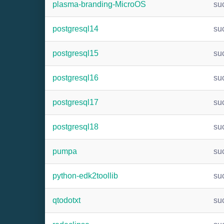
plasma-branding-MicroOS
su
postgresql14
su
postgresql15
su
postgresql16
su
postgresql17
su
postgresql18
su
pumpa
su
python-edk2toollib
su
qtodotxt
su