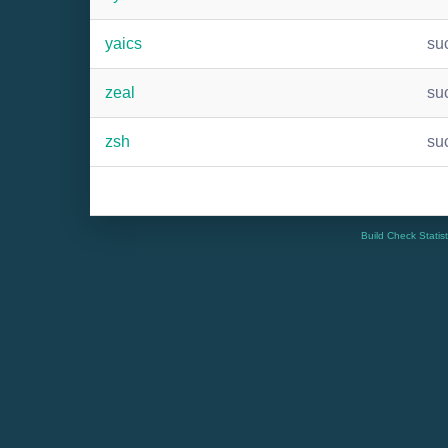
yaics
su
zeal
su
zsh
su
Build Check Statis