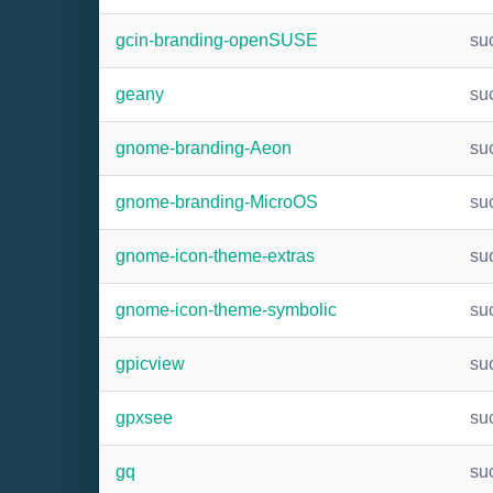
gcin-branding-openSUSE
su
geany
su
gnome-branding-Aeon
su
gnome-branding-MicroOS
su
gnome-icon-theme-extras
su
gnome-icon-theme-symbolic
su
gpicview
su
gpxsee
su
gq
su