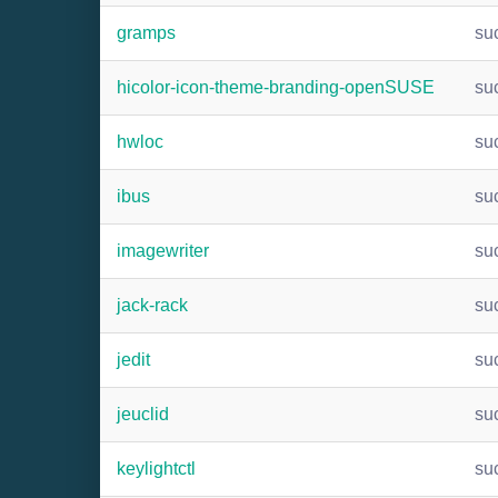
gramps
su
hicolor-icon-theme-branding-openSUSE
su
hwloc
su
ibus
su
imagewriter
su
jack-rack
su
jedit
su
jeuclid
su
keylightctl
su