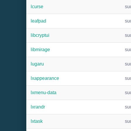
lcurse
su
leafpad
su
libcryptui
su
libmirage
su
lugaru
su
lxappearance
su
lxmenu-data
su
lxrandr
su
lxtask
su