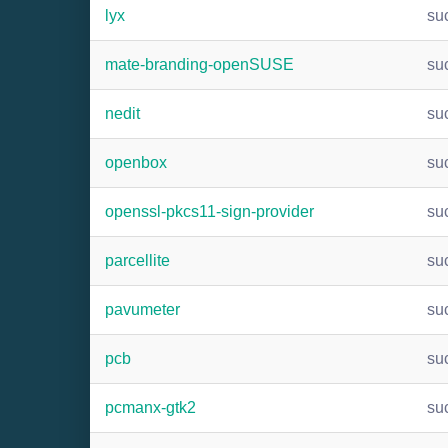
lyx
su
mate-branding-openSUSE
su
nedit
su
openbox
su
openssl-pkcs11-sign-provider
su
parcellite
su
pavumeter
su
pcb
su
pcmanx-gtk2
su