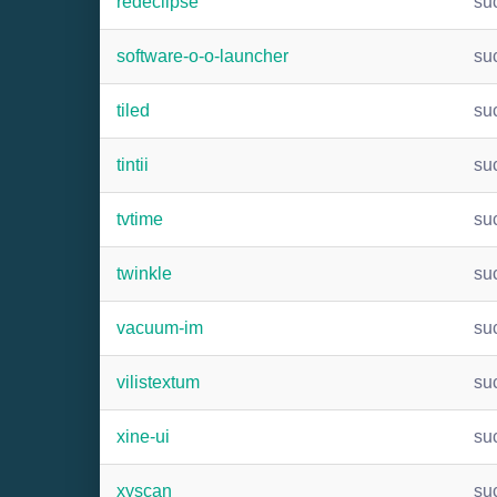
redeclipse
su
software-o-o-launcher
su
tiled
su
tintii
su
tvtime
su
twinkle
su
vacuum-im
su
vilistextum
su
xine-ui
su
xyscan
su