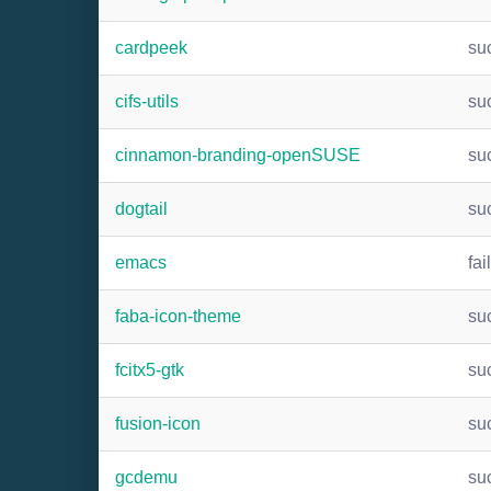
cardpeek
su
cifs-utils
su
cinnamon-branding-openSUSE
su
dogtail
su
emacs
fai
faba-icon-theme
su
fcitx5-gtk
su
fusion-icon
su
gcdemu
su